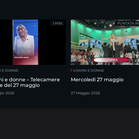
1 MIN
PUNTATA IN
I E DONNE
UOMINI E DONNE
i e donne – Telecamere
Mercoledì 27 maggio
e del 27 maggio
io 2026
27 Maggio 2026