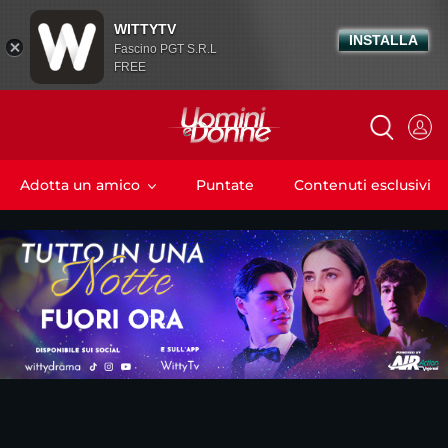
WITTYTV
INSTALLA
Fascino PGT S.R.L
FREE
Adotta un amico
Puntate
Contenuti esclusivi