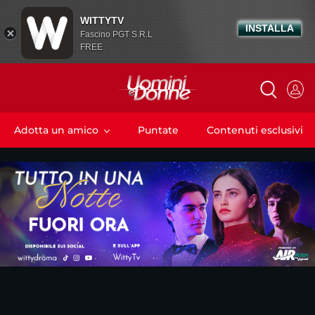
WITTYTV
INSTALLA
Fascino PGT S.R.L
FREE
Adotta un amico
Puntate
Contenuti esclusivi