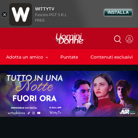
WITTYTV
INSTALLA
Fascino PGT S.R.L
FREE
Adotta un amico
Puntate
Contenuti esclusivi