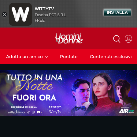
WITTYTV
INSTALLA
Fascino PGT S.R.L
FREE
Adotta un amico
Puntate
Contenuti esclusivi