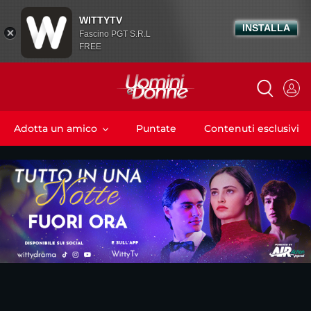
WITTYTV
INSTALLA
Fascino PGT S.R.L
FREE
Adotta un amico
Puntate
Contenuti esclusivi