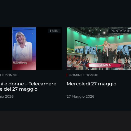
1 MIN
PUNTATA IN
I E DONNE
UOMINI E DONNE
i e donne – Telecamere
Mercoledì 27 maggio
e del 27 maggio
io 2026
27 Maggio 2026