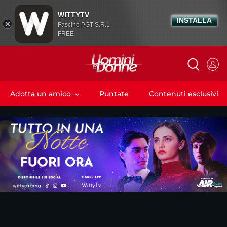
WITTYTV
INSTALLA
Fascino PGT S.R.L
FREE
Adotta un amico
Puntate
Contenuti esclusivi