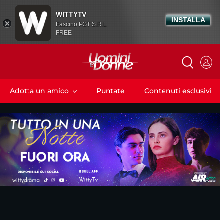
WITTYTV
INSTALLA
Fascino PGT S.R.L
FREE
Adotta un amico
Puntate
Contenuti esclusivi