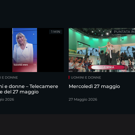
1 MIN
PUNTATA IN
I E DONNE
UOMINI E DONNE
i e donne – Telecamere
Mercoledì 27 maggio
e del 27 maggio
io 2026
27 Maggio 2026