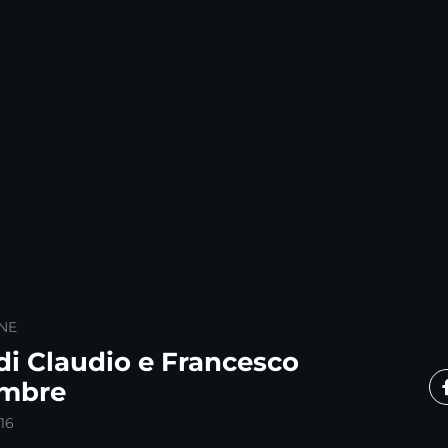
NE
di Claudio e Francesco
embre
16