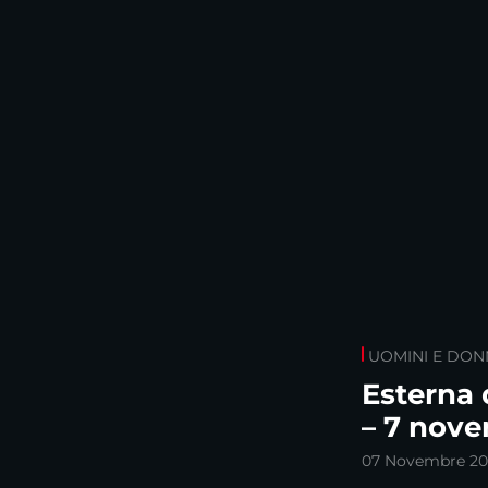
UOMINI E DON
Esterna 
– 7 nov
07 Novembre 20