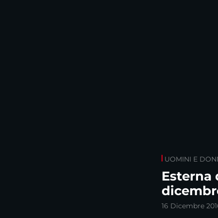
UOMINI E DON
Esterna 
dicembr
16 Dicembre 201