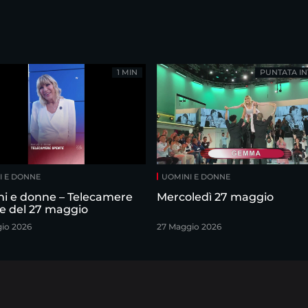
1 MIN
PUNTATA IN
I E DONNE
UOMINI E DONNE
i e donne – Telecamere
Mercoledì 27 maggio
e del 27 maggio
io 2026
27 Maggio 2026