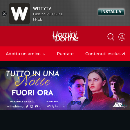
WITTYTV
INSTALLA
Fascino PGT S.R.L
FREE
Adotta un amico
Puntate
Contenuti esclusivi