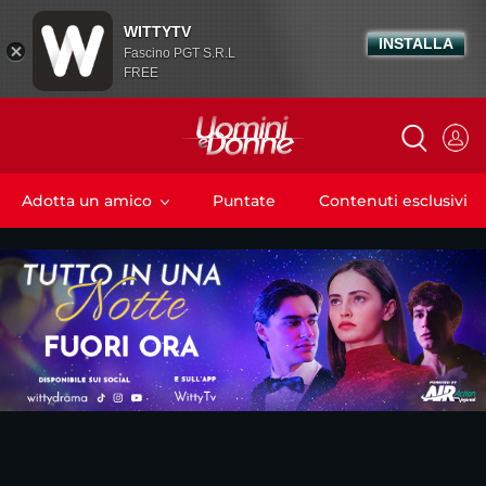
WITTYTV
INSTALLA
Fascino PGT S.R.L
FREE
Adotta un amico
Puntate
Contenuti esclusivi