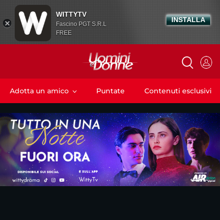
WITTYTV
INSTALLA
Fascino PGT S.R.L
FREE
Adotta un amico
Puntate
Contenuti esclusivi