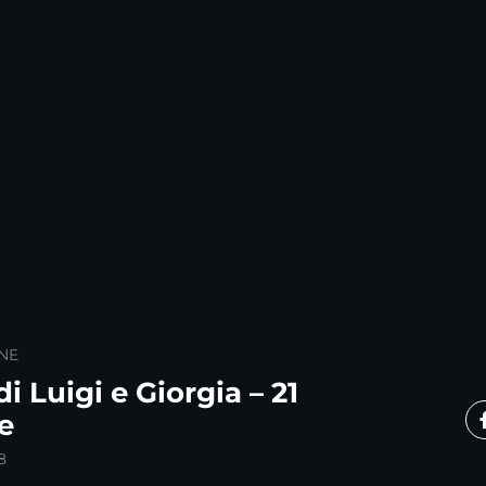
NE
i Luigi e Giorgia – 21
e
8