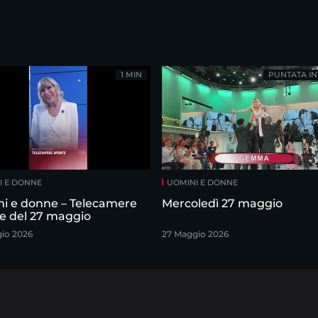
1 MIN
PUNTATA IN
I E DONNE
UOMINI E DONNE
i e donne – Telecamere
Mercoledì 27 maggio
e del 27 maggio
io 2026
27 Maggio 2026