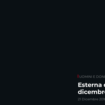
UOMINI E DON
Esterna d
dicembr
21 Dicembre 201