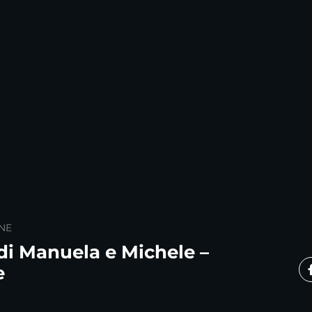
NE
di Manuela e Michele –
e