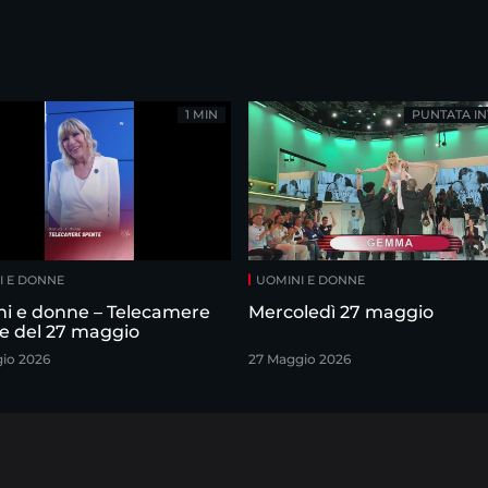
1 MIN
PUNTATA IN
I E DONNE
UOMINI E DONNE
i e donne – Telecamere
Mercoledì 27 maggio
e del 27 maggio
io 2026
27 Maggio 2026