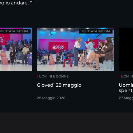
lio andare...''
PUNTATA INTERA
PUNTATA INTERA
UOMINI E DONNE
UOMIN
o
Giovedì 28 maggio
Uomin
spent
28 Maggio 2026
27 Magg