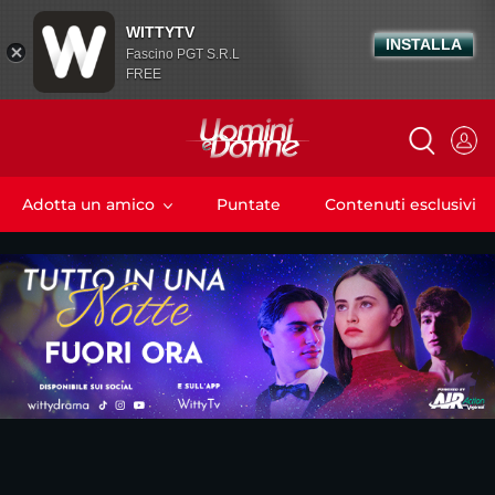
WITTYTV
INSTALLA
Fascino PGT S.R.L
FREE
Adotta un amico
Puntate
Contenuti esclusivi