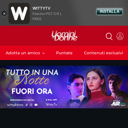
WITTYTV
INSTALLA
Fascino PGT S.R.L
FREE
Adotta un amico
Puntate
Contenuti esclusivi