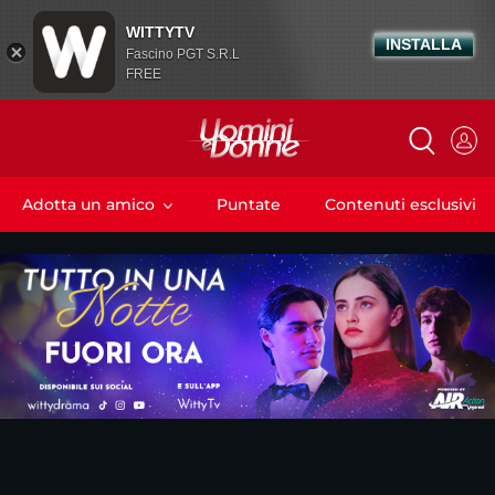
WITTYTV
INSTALLA
Fascino PGT S.R.L
FREE
Adotta un amico
Puntate
Contenuti esclusivi