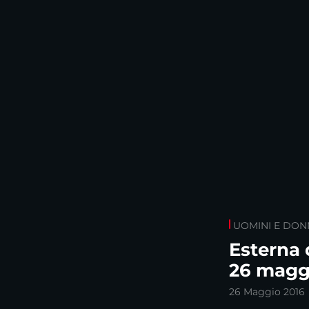
UOMINI E DON
Esterna 
26 magg
26 Maggio 2016