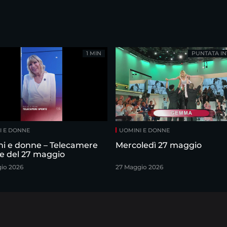
1 MIN
PUNTATA IN
I E DONNE
UOMINI E DONNE
i e donne – Telecamere
Mercoledì 27 maggio
e del 27 maggio
io 2026
27 Maggio 2026