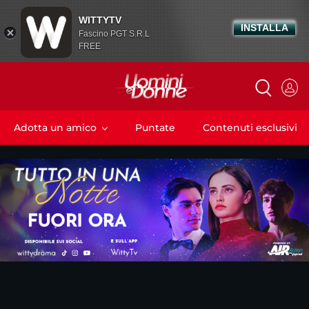
WITTYTV
INSTALLA
Fascino PGT S.R.L
FREE
Adotta un amico
Puntate
Contenuti esclusivi