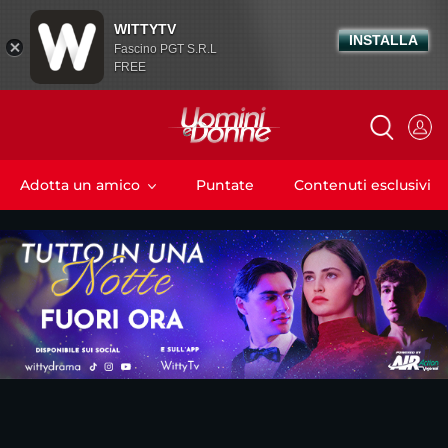
WITTYTV
INSTALLA
Fascino PGT S.R.L
FREE
Adotta un amico
Puntate
Contenuti esclusivi