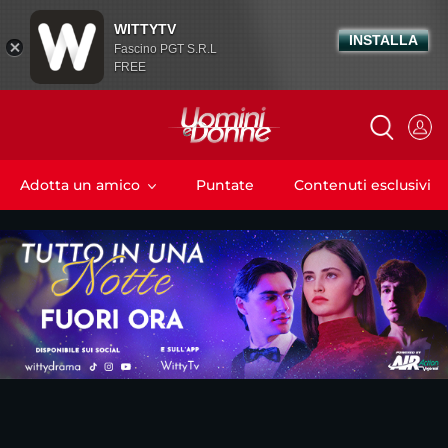
WITTYTV
INSTALLA
Fascino PGT S.R.L
FREE
Adotta un amico
Puntate
Contenuti esclusivi