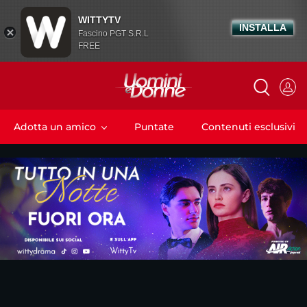
WITTYTV
INSTALLA
Fascino PGT S.R.L
FREE
Adotta un amico
Puntate
Contenuti esclusivi