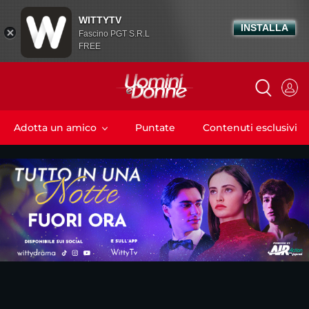
WITTYTV
INSTALLA
Fascino PGT S.R.L
FREE
Adotta un amico
Puntate
Contenuti esclusivi