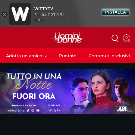
WITTYTV
INSTALLA
Fascino PGT S.R.L
FREE
Adotta un amico
Puntate
Contenuti esclusivi