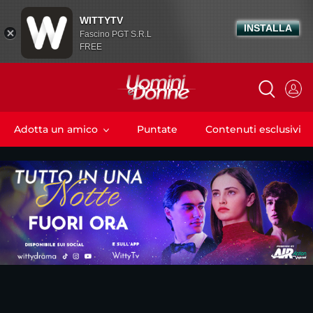
WITTYTV
INSTALLA
Fascino PGT S.R.L
FREE
Adotta un amico
Puntate
Contenuti esclusivi