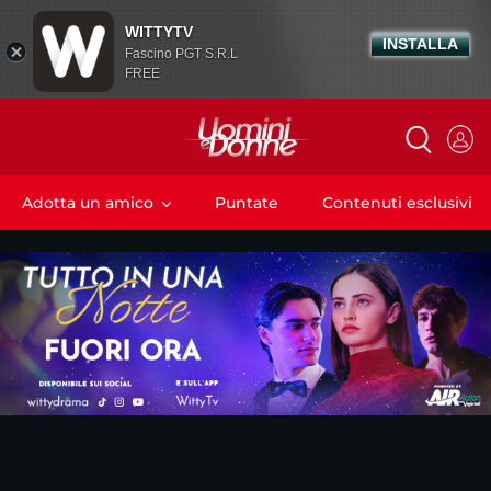
WITTYTV
INSTALLA
Fascino PGT S.R.L
FREE
Adotta un amico
Puntate
Contenuti esclusivi