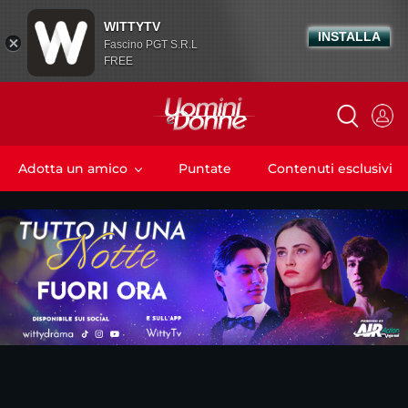
WITTYTV
INSTALLA
Fascino PGT S.R.L
FREE
Adotta un amico
Puntate
Contenuti esclusivi