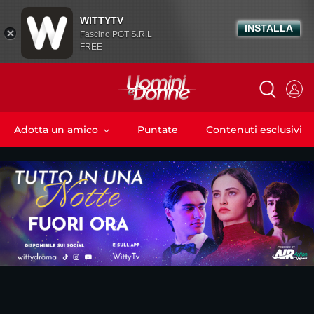
WITTYTV
INSTALLA
Fascino PGT S.R.L
FREE
Adotta un amico
Puntate
Contenuti esclusivi