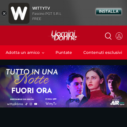
WITTYTV
INSTALLA
Fascino PGT S.R.L
FREE
Adotta un amico
Puntate
Contenuti esclusivi