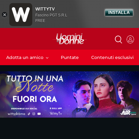
WITTYTV
INSTALLA
Fascino PGT S.R.L
FREE
Adotta un amico
Puntate
Contenuti esclusivi