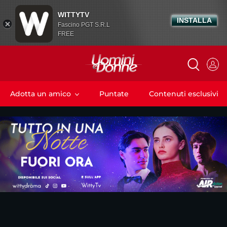
WITTYTV
INSTALLA
Fascino PGT S.R.L
FREE
Adotta un amico
Puntate
Contenuti esclusivi