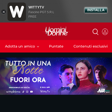
WITTYTV
INSTALLA
Fascino PGT S.R.L
FREE
Adotta un amico
Puntate
Contenuti esclusivi