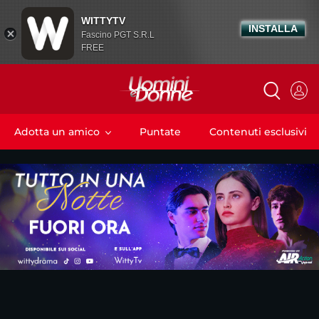
WITTYTV
INSTALLA
Fascino PGT S.R.L
FREE
Adotta un amico
Puntate
Contenuti esclusivi