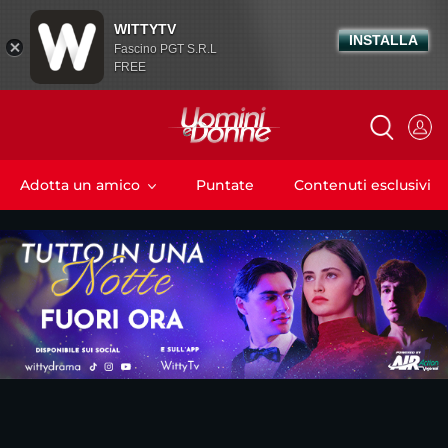
WITTYTV
INSTALLA
Fascino PGT S.R.L
FREE
Adotta un amico
Puntate
Contenuti esclusivi