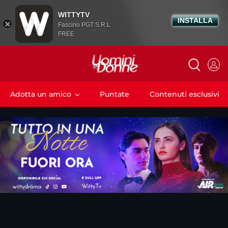
WITTYTV
INSTALLA
Fascino PGT S.R.L
FREE
Adotta un amico
Puntate
Contenuti esclusivi