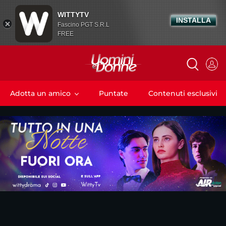
WITTYTV
INSTALLA
Fascino PGT S.R.L
FREE
Adotta un amico
Puntate
Contenuti esclusivi