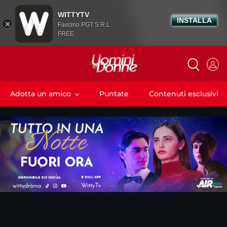
WITTYTV
INSTALLA
Fascino PGT S.R.L
FREE
Adotta un amico
Puntate
Contenuti esclusivi