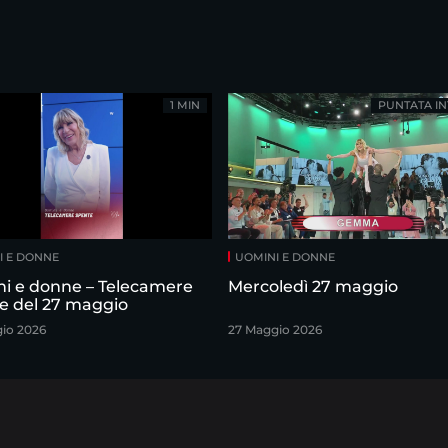
1 MIN
PUNTATA IN
I E DONNE
UOMINI E DONNE
i e donne – Telecamere
Mercoledì 27 maggio
e del 27 maggio
io 2026
27 Maggio 2026