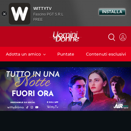
WITTYTV
INSTALLA
Fascino PGT S.R.L
FREE
Adotta un amico
Puntate
Contenuti esclusivi