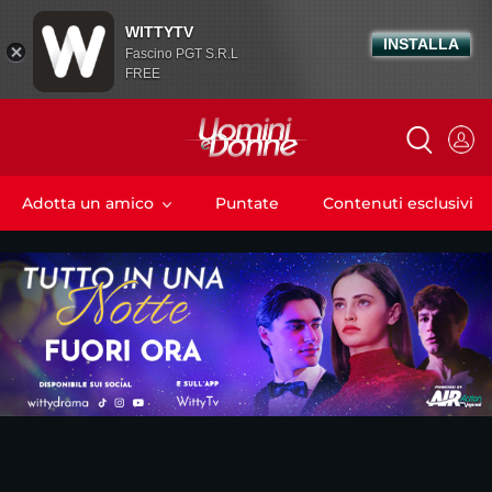
WITTYTV
INSTALLA
Fascino PGT S.R.L
FREE
Adotta un amico
Puntate
Contenuti esclusivi