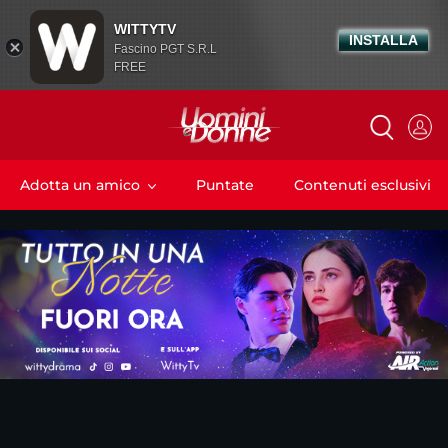
WITTYTV
INSTALLA
Fascino PGT S.R.L
FREE
Adotta un amico
Puntate
Contenuti esclusivi