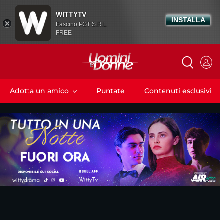
WITTYTV
INSTALLA
Fascino PGT S.R.L
FREE
Adotta un amico
Puntate
Contenuti esclusivi