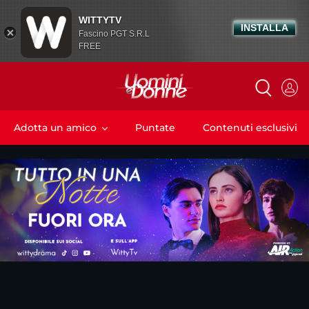
WITTYTV
INSTALLA
Fascino PGT S.R.L
FREE
Adotta un amico
Puntate
Contenuti esclusivi