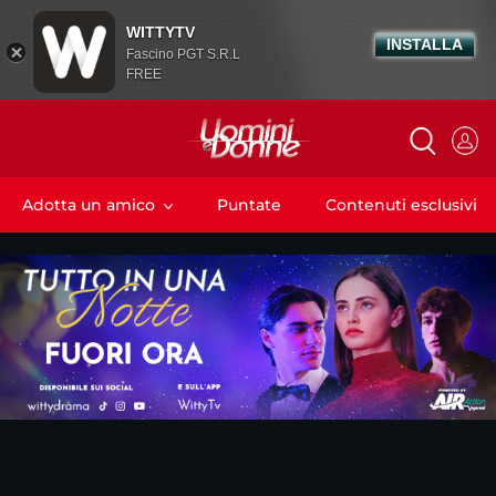
WITTYTV
INSTALLA
Fascino PGT S.R.L
FREE
Adotta un amico
Puntate
Contenuti esclusivi