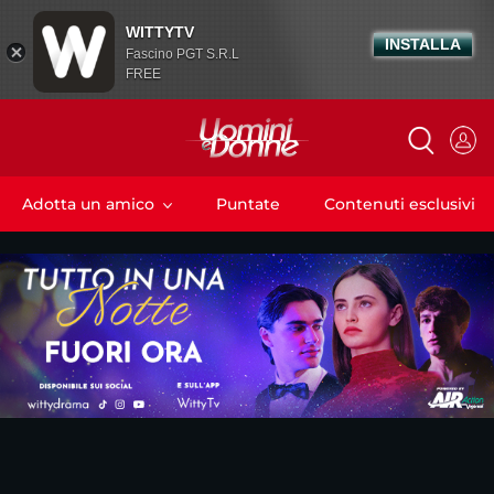
WITTYTV
INSTALLA
Fascino PGT S.R.L
FREE
Adotta un amico
Puntate
Contenuti esclusivi