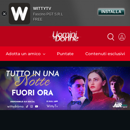
WITTYTV
INSTALLA
Fascino PGT S.R.L
FREE
Adotta un amico
Puntate
Contenuti esclusivi