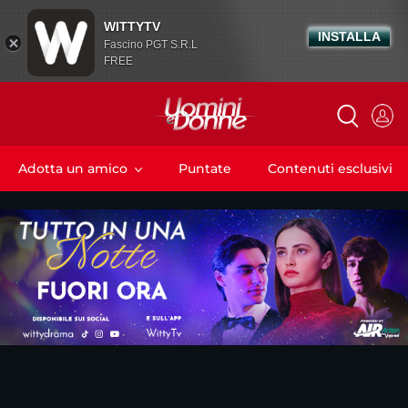
WITTYTV
INSTALLA
Fascino PGT S.R.L
FREE
Adotta un amico
Puntate
Contenuti esclusivi