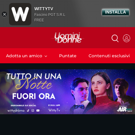
WITTYTV
INSTALLA
Fascino PGT S.R.L
FREE
Adotta un amico
Puntate
Contenuti esclusivi